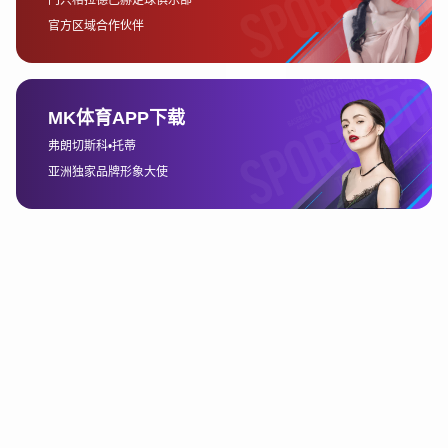
证原件进行验证。除了基本的个人信息外，部分
赛事还会要求用户选择座位等级，不同等级的座
位价格差异较大。
最后，支付环节是整个购票过程中的关键步骤。
购买门票时，平台通常会支持多种支付方式，如
支付宝、微信支付、信用卡等。购票时要确保支
付渠道的安全性，避免受到不法分子的攻击。此
外，支付完成后，务必保存好支付凭证以及电子
票据，以防后续出现问题时能够有效维权。
3、赛事现场的观赛体验与注意事项
购买到门票后，如何充分体验现场的赛事氛围是
每一位观众关心的问题。首先，赛事场地的选择
对于观赛体验至关重要。英雄联盟的赛事通常会
选择大型体育场馆或电竞馆，这些场馆不仅拥有
高质量的视听设备，而且场地的设计也非常注重
观众的观看舒适度。因此，提前了解场馆布局和