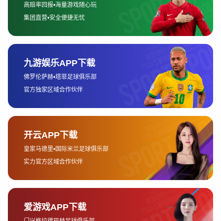
购票服务。虽然这些平台通常会收取一定的手续
费，但它们也常常推出一些优惠活动，吸引观众
购买。例如，一些第三方平台在赛事前期提供提
前购票折扣，或者对VIP票进行专属优惠活动。这
些平台的出现，为更多的观众提供了灵活选择。
2、门票购买步骤与注意事项
一旦确定了购票渠道，接下来的步骤就是实际购
买门票。大部分购票平台的操作流程非常简单，
但在具体操作时仍需注意一些细节。首先是选择
合适的赛事场次。在官方网站或者票务平台上，
用户可以看到每场赛事的详细时间、地点和座位
信息，根据自己的日程安排选择合适的场次。
其次，购买门票时需要填写相关的个人信息，包
括联系方式、身份证号码等。确保填写信息的准
确性，因为部分赛事会要求现场验票时提供身份