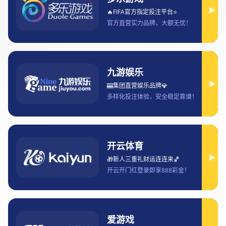
2025-10-11 19:14:29
413
随着英雄联盟（League of Legends，简称LOL）
赛事的普及，越来越多的玩家和观众渴望亲临现
场，感受激烈的比赛氛围。然而，如何购买英雄
联盟比赛的门票并不总是一个简单的过程。本篇
文章将为您提供一站式的英雄联盟比赛门票购买
指南，帮助您从选择比赛场次到购买门票、以及
如何获取赛事的详细信息，全面了解每一步骤。
本文将从四个主要方面进行详细阐述，分别是“赛
事门票的获取渠道与平台”、“门票购买步骤与注
意事项”、“赛事现场的观赛体验与注意事项”以及
“如何快速解决购票过程中常见的问题”。无论是
第一次参加比赛的观众，还是资深的电竞爱好
者，这篇指南都能帮助您更好地规划和参与英雄
联盟的现场赛事。