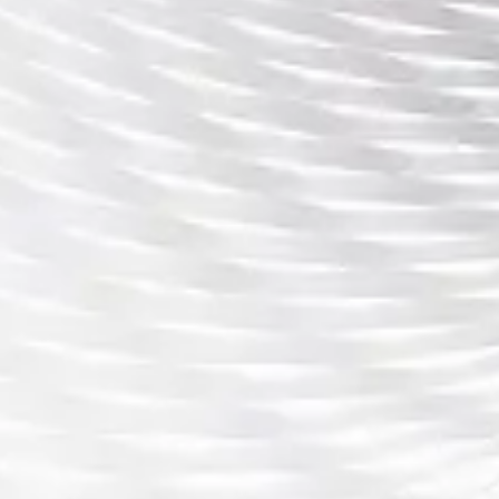
发表评论
导航
首页--竞技宝-竞技宝官网
知道JJ
DOTA2,LOL,CSGO电竞赛事及体育赛
经典案
事竞猜🧧🏆【财源广进,好运连连】
公司动
🧧🏆是世界最受欢迎的在线品牌之