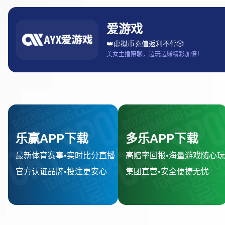
殊待遇。
另外，第三方票务平台也是球迷购票的一个重要
供德甲比赛门票的转售服务。虽然这些平
提供一些较为难得的比赛门票，特别是那
球迷来说，能够在这些平台上购得一张座
需要注意的是，无论选择哪种途径购票，
以免受到诈骗或购买到假票的风险。尤其
廉的票，以免遇到虚假信息。
2、如何通过官方渠道购买德甲
通过德甲俱乐部的官方网站购买门票，步
德甲俱乐部官网，在“门票”或“赛事信息
自己希望观看的比赛并点击进入购买页面
票价以及其他购票信息。