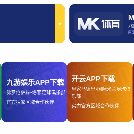
途径。平台如Eventim、Viagogo等，会提
台的票价有时会高于原价，但它们的优势在于能够
些热门场次或者比赛门票紧俏的情况下。对于一些
位有限的门票也是一种不错的选择。
球迷都应该选择正规、信誉良好的渠道进行购票，
是在第三方票务平台上，尽量避免选择价格过于低
门票
骤相对简单明了。首先，球迷需要访问自己喜爱的
”版块找到相关比赛的门票销售页面。接下来，选择
。此时，系统通常会展示出该场比赛的可选座位、