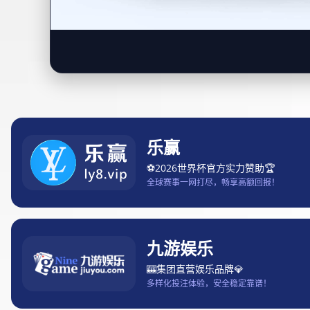
德甲订票入口全流程解析带你轻
2025-10-03 21:56:56
352
文章摘要：
在这篇文章中，我们将全面解析德甲联赛
先概括了德甲订票的基本概念和流程，然
方平台、票务类型的选择、以及购买后的
首次购票的新手，还是想要优化购票体验
议。通过阅读本文，球迷们将能够更加清
捷地购买到心仪的比赛门票，享受无忧的
1、德甲门票的购买途径
德甲门票购买主要有两种途径：官方渠道
的球迷来说，官方购票渠道无疑是最可靠
供比赛门票的购买服务。这些官方网站不
付等功能。通过官方网站购买，球迷不仅