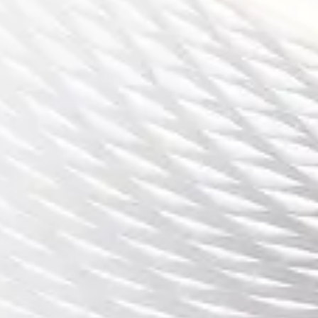
发表评论
Name
*
E-mail Address
Comment
*