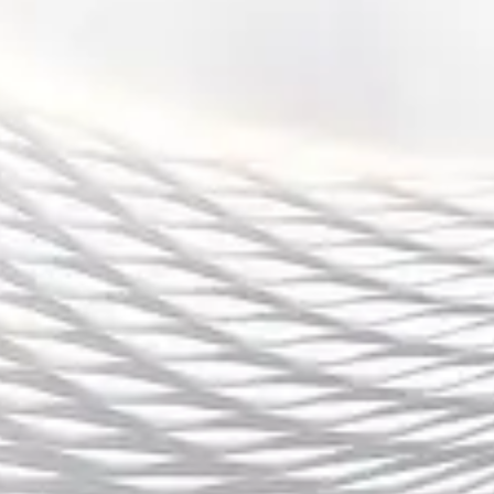
为比赛中的重要因素。各支战队不仅要展现个人
实力，还要通过默契的配合和精准的战术布局来
取得胜利。这些精彩的战术变化，将成为观众讨
论和分析的焦点，增加了比赛的深度和趣味性。
4、赛事观赏角度与娱乐性
KPL赛事不仅仅是对抗的展现，更是一场视觉与思
想的盛宴。对于电竞观众来说，赛事的观赏性至
关重要。明天的比赛无论是在画面呈现、解说风
格还是观众互动方面，都有着非常高的水准。比
赛现场将通过高清画面展现选手的操作细节，并
通过多角度镜头展现战斗全貌，为观众带来身临
其境的观赛体验。
解说方面，明天的比赛将邀请一些经验丰富的电
竞解说，为观众提供专业、精准的赛事分析。解
说员不仅要精准地解读比赛过程中的关键点，还
要在比赛氛围的渲染上做到位，使得整个赛事的