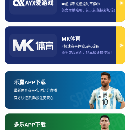
整，旨在最大化满足观众的观看需求。明天的对
决将分别在不同的时段进行，这不仅能让更多的
玩家参与其中，还能让赛事的节奏更为紧凑和富
有看点。根据赛程安排，明天的比赛将从上午10
点开始，到晚上10点左右结束，比赛间隔安排得
非常合理，确保了每场比赛都能在观众的最佳状
态下进行。
对于那些热爱电子竞技的玩家来说，比赛时间的
安排往往是决定是否能够参与观赛的重要因素。
尤其是在工作日中，比赛时间往往会影响粉丝们
的观赛习惯。明天的比赛安排较为人性化，将在
工作与生活的空隙期进行直播，从而最大程度吸
引观众参与。此外，赛事的间歇时间也为观众提
供了休息的空间，确保观赛体验更为舒适。
值得一提的是，明天的比赛不仅会在传统的直播