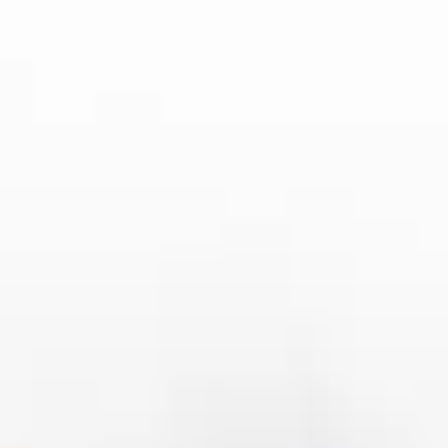
明天的KPL比赛不仅有传统强队的对决，还有一系
列充满悬念和看点的赛程安排。首先，某些队伍
之间的历史对决无疑是最大的亮点之一。例如，
LPL战队与AG超玩会的对抗，这两支战队过去有
过多次激烈的碰撞，每一场比赛几乎都能成为经
典之作。而明天的对决将会继续加深这种历史恩
怨，充满火药味。
除了传统强队的对决外，明天的一些小组赛也充
满了未知数，尤其是实力较为接近的队伍之间的
碰撞。这种互相对抗的局面往往能够激发出更多
的潜力，特别是在关键时刻的临场发挥，可能会
让战局发生大逆转。正是这种悬念，让明天的赛
事充满了看点。
此外，明天比赛的战术层面同样令人期待。随着
KPL比赛的不断发展，越来越多的战术创新逐渐成