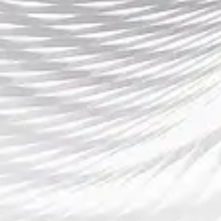
量数据进行分析，平台能够发现体育消费变化趋
势，帮助赛事组织者优化运营策略。同时，数据
应用也能够提升赛事商业开发能力，为品牌合
作、市场推广以及用户服务提供更多创新空间。
在体育产业数字化转型过程中，数据不仅服务于
赛事管理，也推动体育商业模式不断创新。D体
育通过数据技术打造更加开放的产业连接平台，
让赛事资源、企业品牌和用户群体之间形成更加
紧密的互动关系。这种以数据为基础的发展模
式，有助于促进体育产业链各环节协同发展。
未来，随着数字技术不断进步，数据驱动将成为
体育生态发展的核心力量。D体育持续探索数据
应用新方向，通过智能分析和创新服务提升体育
产业价值，使数字化技术真正成为推动体育行业
升级的重要动力。