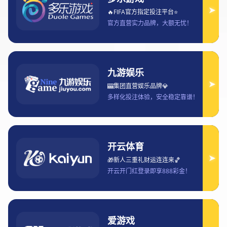
D体育引领数字化体育新生态打造全方
位赛事服务与互动体验平台
2026-07-08 13:06:41
41
摘要：随着数字技术不断融入体育产业，传统赛
事运营模式正在迎来深刻变革。D体育以数字化
创新为核心驱动力，积极构建覆盖赛事服务、用
户互动、数据应用和产业连接的全新体育生态体
系，通过智能化平台建设推动体育内容、赛事资
源与用户需求之间的高效融合。本文围绕D体育
引领数字化体育新生态打造全方位赛事服务与互
动体验平台展开分析，从智慧赛事服务体系建
设、数字互动体验升级、数据驱动产业创新以及
生态协同发展四个方面进行深入探讨。D体育通
过先进技术应用、丰富场景打造和多元服务融
合，不仅提升了赛事组织效率，也增强了用户参
与感和体育消费体验，为未来体育产业数字化转
型提供了新的发展方向。数字化体育新生态正在