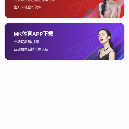
在数字体育时代，用户对于赛事体验的需求已经
从单纯观看转向深度参与。D体育通过打造多元
化互动场景，让用户能够更加主动地参与体育活
动，形成更加丰富的数字体验。借助直播互动、
线上社区、赛事讨论等功能，平台增强了用户与
赛事之间的连接，让体育内容传播方式更加多样
化。
D体育积极运用人工智能、大数据分析等技术，
为用户提供更加精准和个性化的互动体验。根据
用户兴趣、观看习惯以及参与行为，平台能够推
荐符合需求的赛事内容和活动信息，使用户获得
更加贴近自身需求的服务。这种智能化体验不仅
提升了用户黏性，也推动体育消费模式向更加精
细化方向发展。