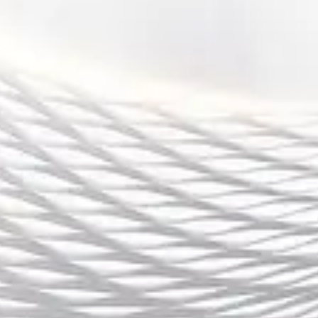
数字互动体验升级不仅改变了用户参与体育赛事
的方式，也推动体育内容生态不断丰富。D体育
通过持续优化互动功能，让赛事服务从传统的信
息传递模式转变为双向交流模式，使用户成为体
育生态的重要参与者，共同推动数字体育环境的
发展。
3、数据驱动产业创新
数据已经成为数字体育发展的重要资源，D体育
充分发挥数据价值，通过数据采集、分析和应用
推动体育产业创新升级。在赛事运营过程中，平
台能够利用数据技术深入了解用户需求、赛事表
现以及市场趋势，为运营决策提供科学依据，使
体育服务更加精准高效。
D体育通过建立数字化数据体系，实现赛事资
源、用户行为和产业信息的有效连接。通过对大