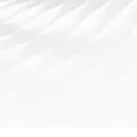
4、生态协同发展模式
数字体育新生态的建设离不开多方力量共同参
与，D体育通过构建开放协同的平台模式，将赛
事资源、用户群体、合作伙伴以及技术服务进行
有效连接，形成更加完善的体育产业生态体系。
通过平台化发展理念，D体育推动不同主体之间
实现资源共享和优势互补。
在生态建设过程中，D体育注重与体育机构、企
业品牌以及内容生产者展开深度合作。通过整合
各方资源，平台能够提供更加丰富的赛事内容和
服务场景，为用户创造更加全面的体育体验。同
时，多元合作模式也促进体育产业链延伸，推动
赛事价值进一步释放。
D体育打造的数字化体育生态不仅关注当前赛事
服务需求，也着眼于未来体育产业的发展趋势。