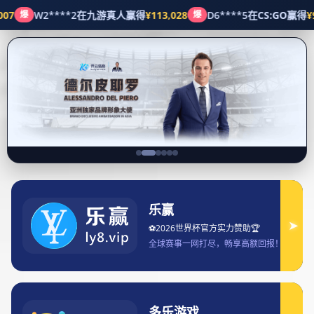
经典案例
Home
D体育引领数字化体育新生态打造全方位赛事服务与互动体验平台