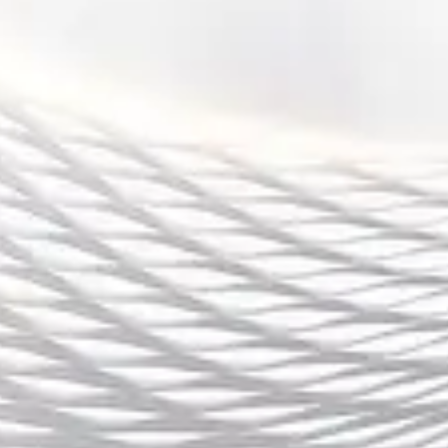
部分。
同时，港岛体育提供个性化社区服务，如兴趣小
组、教练问答和运动打卡功能，让用户在交流中
获得专业指导和社群鼓励，形成长期坚持运动、
健康生活的动力机制，实现信息服务和社区互动
的双重价值。
总结：
港岛体育通过全方位赛事报道和专业分析，为广
大体育爱好者提供了即时、权威且深入的赛事信
息，使观众能够更全面、更专业地理解体育赛
事。平台不仅满足了用户对赛事资讯的需求，还
通过数据和专家点评提升了公众的观赛体验和分
析能力。
同时，港岛体育在运动健康生活方面提供了科学