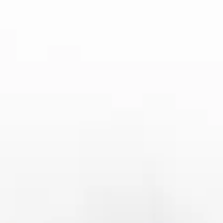
力。
此外，港岛体育还倡导心理健康和运动习惯的养
成。通过心理调节技巧、运动兴趣培养和目标设
定，平台帮助用户克服锻炼惰性，形成长期坚持
运动的良好生活方式，从而达到身心全面健康的
目标。
4、社区互动与运动参与
港岛体育不仅是信息平台，更是运动爱好者交流
与参与的社区。平台通过线上论坛、活动报名和
互动讨论，让用户分享运动心得、赛事评论和健
身经验，形成积极互动的体育文化氛围。
社区活动还包括线下运动体验、赛事观赛聚会和
公益健身活动。通过组织不同层次的体育活动，
港岛体育不仅增强用户参与感，也推动了本地体
育文化的普及与发展，使运动成为生活中的自然