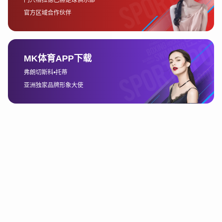
明白“为什么会赢”，提升体育观赛的思维深度。
港岛体育还关注赛事趋势预测，通过历史数据分
析和运动员状态评估，对未来比赛进行科学预
测。无论是联赛季后赛排名还是国际赛事夺冠热
门，都能让读者获得有参考价值的信息和观点。
3、运动健康生活指南
港岛体育在赛事之外，注重运动健康的生活推
广。平台定期发布科学健身计划，包括力量训
练、有氧运动、柔韧性练习等，帮助不同年龄和
体质的用户制定个性化方案，实现科学锻炼和健
康生活的结合。
营养与健康也是港岛体育关注的重要方向。通过
膳食建议、运动前后营养补充、减脂增肌方案等
内容，读者可以获得完整的健康生活指南，实现
运动与饮食的最佳配合，提升身体素质和免疫