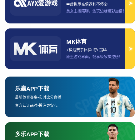
个立体化的体育世界。不论是关注职业联赛、国
际大赛，还是寻求日常健身与营养建议，港岛体
育都能提供切实可行的方案和参考。本文将围绕
四大核心板块展开详细阐述，呈现港岛体育在赛
事报道和运动健康生活方面的全面布局，以及其
对提升公众运动意识和健康水平的重要意义。
1、赛事动态全程报道
港岛体育以快速、精准、全面的赛事报道著称，
覆盖本地及国际各类体育赛事。从职业联赛到业
余比赛，从足球、篮球到田径、游泳，港岛体育
都能第一时间提供比赛结果、赛程安排及关键数
据分析，为读者带来即时资讯体验。
每场赛事不仅有比分和赛况的详细记录，还有专
业记者的现场报道与深度分析。通过图文并茂的
形式，港岛体育让读者仿佛置身比赛现场，感受
运动员的激情与竞技的紧张氛围。