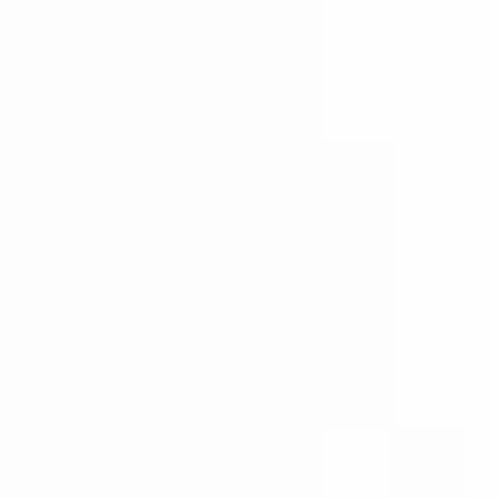
现代体育赛事不仅是竞技比拼的舞台，更
互动体验对于用户的重要意义，通过打造
升用户参与感和归属感。
平台设置了丰富的互动板块，用户可以在
迷共同分享观赛感受。这样的交流方式突
络，营造出浓厚的赛事氛围。
除了实时互动之外，欧皇体育还通过赛事
更加主动地参与赛事进程。这种从“观看者
和赛事的关注度。
通过不断创新互动形式，欧皇体育成功打
欣赏精彩赛事，还能在互动过程中收获乐
关注。
数据服务提升观赛价值
在信息化时代，数据已经成为体育赛事的