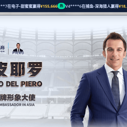
ng@msn.com
知道JJB竞技宝
经典案
经典案例
欧皇体育打造沉浸式赛事体验引领球迷互动新潮流助力全民运