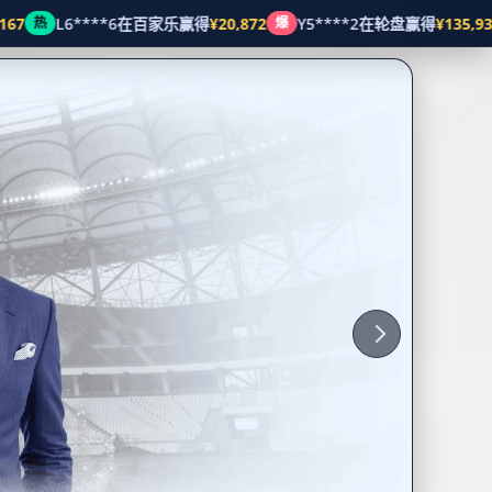
例
公司动态
服务方向
互动JJB竞技宝平台
动热情升级