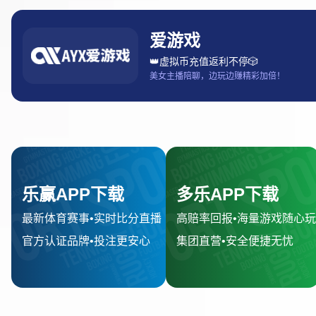
科技赋能沉浸观赛体验
随着互联网技术和数字科技的不断进步，
验需求。欧皇体育积极拥抱技术创新，通
用户打造更加真实、立体和沉浸的赛事体
在赛事直播过程中，欧皇体育充分利用高
术，让用户能够从不同维度了解比赛进程
能够获得更加全面的赛事信息，从而提升
与此同时，平台还不断优化用户交互体验
功能，让用户能够更加便捷地掌握赛事动
户感受到更加流畅自然的赛事服务体验。
在未来发展过程中，欧皇体育还将持续探
用，不断丰富沉浸式观赛场景，为广大体
创新互动激发球迷热情