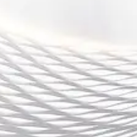
升级、数据服务以及全民运动推广四大核心方向，
验平台。平台不仅满足了用户对高品质观赛体验的
，增强了球迷与赛事之间的情感连接，推动体育文