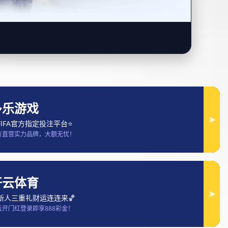
导航
知道JJB竞技宝
经典案例
公司动态
服务方向
互动JJB竞技宝平台