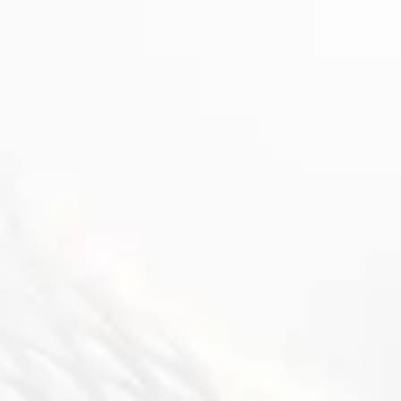
育始终坚持体育服务大众的发展理念，通
民运动热情持续提升。
平台通过赛事资讯、运动知识普及以及健
并参与体育活动。无论是专业运动员还是
内容和交流空间。
与此同时，欧皇体育积极倡导健康积极的
多人走出家门参与运动。体育不再只是观
活品质的重要组成部分。
随着体育文化影响力不断扩大，欧皇体育
过连接赛事、球迷和运动参与者，平台推
发展贡献重要力量。