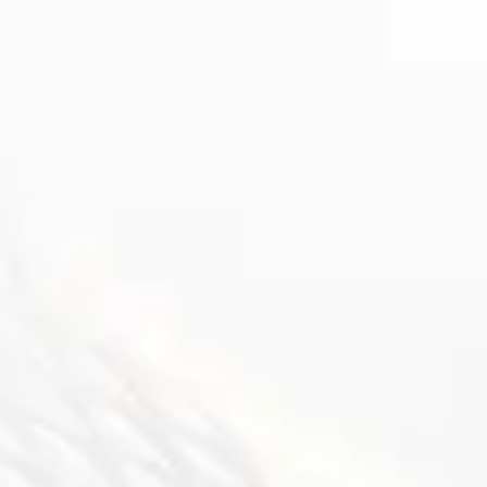
4、体育文化与健康社会
体育不仅是身体锻炼的手段，更是社会文
入社会生活，培养公民健康意识和团队合
在社区和学校，华夏体育通过开展丰富多
堂等，增强居民对体育的认同感和参与感
合，增强了社会凝聚力。
华夏体育还注重传统体育文化的传承与创
并将其与现代健身理念结合，既保留文化
社会建设向纵深发展。
总结：
华夏体育通过全民健身理念推广、赛事创
方面，全面引领了全民健身的新风尚。无
动体育科技应用和社会文化建设方面，华
新时代的建设奠定了坚实基础。