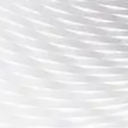
Name
*
E-mail Address
Comment
*
发表评论