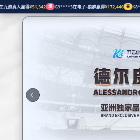
合作市县库河448号
+13594780339
infuriati
Home
K