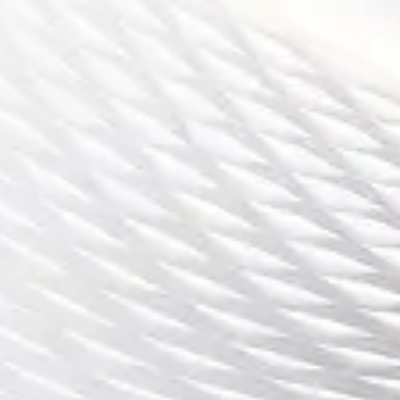
未来体育发展趋势
从全球体育产业的发展情况来看，数字化
将不再局限于赛事本身，而是向内容、社
虚拟现实和增强现实技术的不断成熟，将
实的场景体验参与赛事观看，实现身临其
社交化观赛模式也将持续深化。用户不仅
活动以及分享观赛心得，形成更具凝聚力
与此同时，个性化服务将成为行业竞争的
需求定制专属内容和互动方案，为不同兴
在未来的发展过程中，体育娱乐产业将更
动以及数字技术将实现深度融合，共同构
造更广阔的发展空间。
总结：