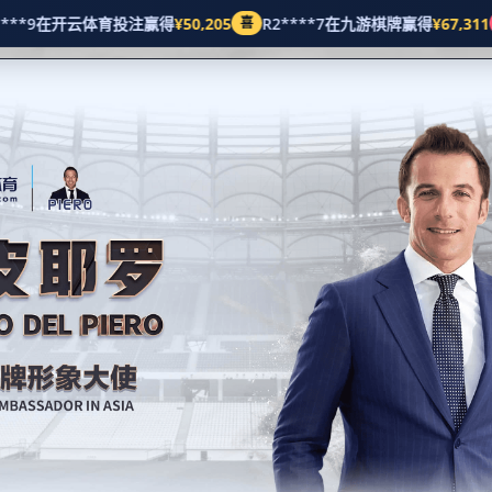
ng@msn.com
知道JJB竞技宝
经典案
经典案例
OK体育引领数字化观赛新体验全面解析赛事互动玩法与体育