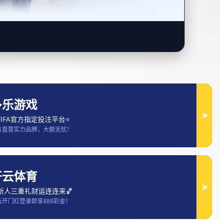
导航
知道JJB竞技宝
经典案例
公司动态
服务方向
互动JJB竞技宝平台