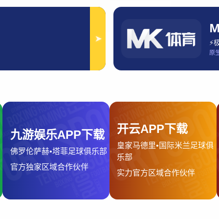
观察视角。
事观赛方式已经发生了显著变化。传统电视直播虽
参与感方面存在一定局限。而数字化平台的出现，
事，极大提升了观赛便利性。
建了更加流畅和智能的观赛环境。高清赛事直播、
，使用户能够第一时间掌握比赛进程，无论身处何
过程中的沉浸式体验建设。通过实时数据展示、赛
众能够更加深入地理解比赛节奏，从而获得更具专
，更体现在用户需求的满足方面。现代用户更加注
，根据用户关注的球队、联赛和运动项目进行精准
。