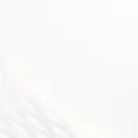
数据科技赋能娱乐
数据已经成为现代体育产业的重要资源。
育赛事分析能力得到显著提升，为用户提
KOK体育通过整合海量赛事数据资源，为
史交锋、球员表现以及赛事趋势等多维度
律。
智能数据分析技术能够对比赛过程进行实
容。用户无需具备专业知识，也能够快速
量。
人工智能推荐系统同样发挥着重要作用。
推荐相关赛事内容，实现千人千面的个性
信息体验。
数据科技的应用不仅增强了娱乐属性，也
容偏好，平台能够不断优化服务体系，为