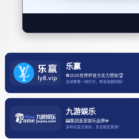
顶盛体育引领全民健身新趋势打
2026-06-06 19:11:54
76
文章摘要：在全民健身理念不断深化、数
新的升级浪潮。顶盛体育以智慧化赛事运
方向，积极推动全民健身与城市发展深度
建覆盖大众、赛事、社区与城市的多元体
升，更强调群众参与感与城市文化传播价
式，打造更便捷、更开放、更高效的运动
商业、教育等领域融合发展，使体育不再
升居民幸福感的重要纽带。围绕全民健身
态，为现代体育产业高质量发展注入持续
智慧科技驱动赛事升级
随着信息技术的迅猛发展，智慧体育逐渐
伐，通过大数据、人工智能以及云计算等