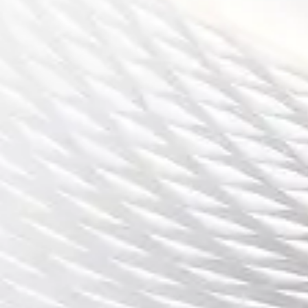
据，提供个性化运动建议和健康方案。这
更加科学高效，进一步推动运动理念深入
平台化运营模式还促进了体育资源共享。
及运动爱好者，实现供需精准匹配。无论
数字平台快速完成，大幅提升体育服务效
未来，随着人工智能、虚拟现实以及5G
新场景。例如沉浸式运动体验、线上虚拟
的重要发展方向。顶盛体育正在通过数字
间。
总结：
顶盛体育以智慧赛事和全民健身为核心，
推动现代体育产业迈向高质量发展。其打
运动需求，也为城市经济、文化和社会发
面向未来，顶盛体育将继续坚持创新驱动