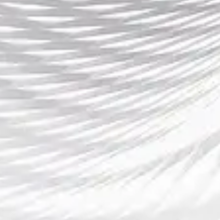
和数字化服务的落地，顶盛体育有望进一步引领全
加开放、智能和可持续的发展阶段。
*
Website
*