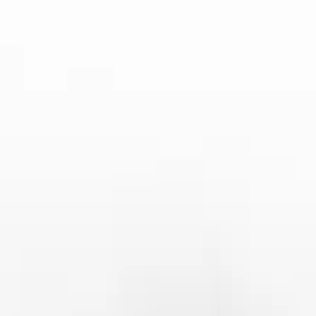
动力。顶盛体育积极开展青少年体育培训、校园赛
青少年树立健康生活理念。这不仅推动了体育人才
础。
核心支撑。顶盛体育通过建立综合性智慧体育平
营的全面整合。用户可以通过平台完成报名、社交
的数字化运动生态。
智能化水平。系统能够根据用户运动习惯和身体数