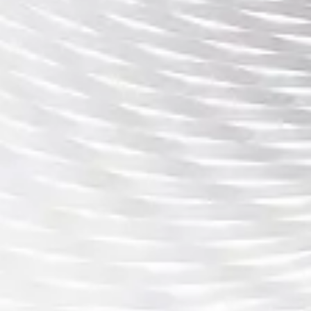
域不断探索新模式。随着更多智慧化场景
民健身新趋势，推动城市运动生态迈向更
发表评论
Name
*
E-mail Address
Comment
*