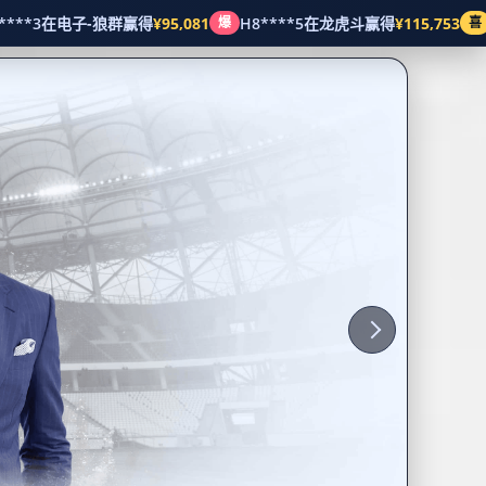
例
公司动态
服务方向
互动JJB竞技宝平台
合新生态