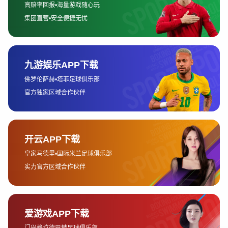
应用，使得球迷不仅是旁观者，还能在虚拟场景
中自由切换视角，体验比赛的紧张氛围。通过多
视角、多角度的呈现方式，观众可以自主选择观
看方式，获得个性化的沉浸体验。
AI智能分析技术也是技术升级的重要一环。通过
实时数据采集与分析，AS体育可以提供球员表
现、战术演变及赛事趋势的即时解读，使球迷在
观看赛事的同时，获得更丰富的专业信息和决策
参考，提高观赛深度。
2、内容创新丰富赛事魅力
AS体育在内容上不断推陈出新，通过多维度赛事
报道和深度解读，让每一场比赛都充满故事性。
除了常规的赛况播报，还包括球员幕后生活、战
术分析和专家点评，让观众获得全方位的内容体
验。