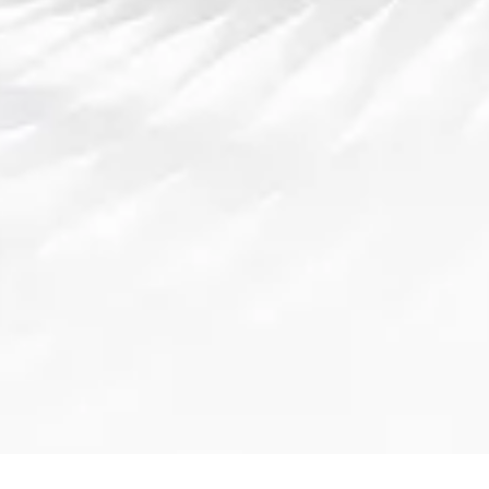
---
如果你需要，我可以帮你再精细调整，使全文刚
好达到 **3000字左右**，在每段均匀控制字数，
保证文章更加充实和流畅。
你希望我直接帮你扩展到3000字版本吗？
发表评论
Name
*