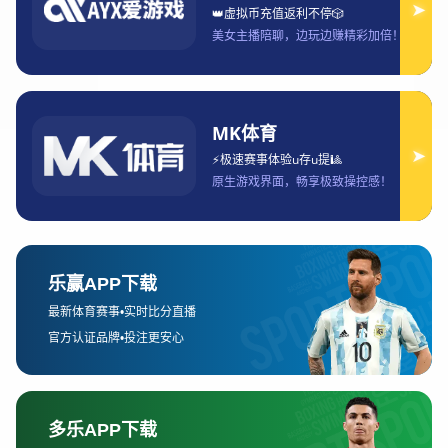
断突破传统体育观赛的局限，为球迷提供更加丰
富、多元的观看体验。此外，文章还将探讨AS体
育如何通过社群化运营和个性化推荐，增强球迷
的参与感和归属感，使体育不仅是观看，更成为
一种社交和情感的链接。这一系列举措不仅提升
了赛事本身的观赏性，也在行业内树立了新的互
动标准，成为体育传媒升级和球迷体验革新的典
范。
JJB竞技宝官网
1、技术升级赋能沉浸体验
AS体育在技术层面进行了全方位的升级，通过引
入高清4K/8K直播技术，让球迷能够以极高的画质
观看赛事，仿佛身临其境。无论是场上的每一次
进攻，还是球员细微的动作变化，都能够被精准
捕捉，增强观看的真实感。
此外，虚拟现实（VR）和增强现实（AR）技术的