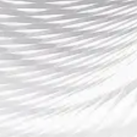
上社群延伸至现实体验。例如，观赛派对、球迷
见面会和专属福利活动，不仅增加了社群粘性，
也让球迷在情感上与AS体育形成深度连接。
总结：
AS体育通过技术升级、内容创新、互动体验和社
群建设四个维度，实现了沉浸式赛事体验的全面
提升。在高清直播、VR/AR技术和AI数据分析的支
持下，观众能够获得前所未有的真实感和专业
性；同时，通过多样化内容和互动方式，球迷的
参与感和社交体验得到了显著增强。
整体来看，AS体育的全面升级不仅丰富了赛事的
观赏性和互动性，也在行业内树立了新的标杆。
通过沉浸式体验和社群化运营，球迷不仅观看比
赛，更能成为赛事的一部分，真正实现了体育传
媒的创新和球迷互动的新潮流。