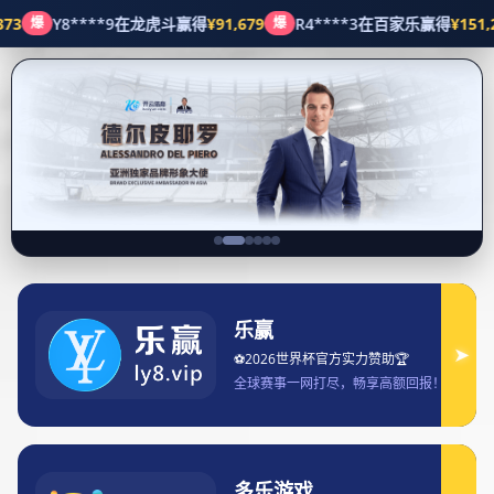
经典案例
Home
AS体育全面升级打造沉浸式赛事体验引领球迷互动新潮流
AS体育全面升级打造沉浸式赛事体验
引领球迷互动新潮流