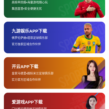
官方公告、权威媒体报道和赛事直播数据是最可
靠的参考，而社交媒体和非官方渠道则需要谨慎
核实，避免因谣传或延迟消息导致错误判断。
此外，Onbet体育还提供数据提醒和推送功能，
玩家可以自定义关注的赛事和球队。一旦相关信
息更新，系统会即时通知，这对于需要快速决策
的投注者来说非常重要，能够显著提高操作效
率。
2、赛事数据分析方法
在掌握最新赛事信息的基础上，数据分析是提升
投注成功率的关键。Onbet体育提供了丰富的统
计数据，包括历史战绩、近期表现、球员状态以
及交锋记录。通过对这些数据的系统分析，玩家
可以发现潜在的投注机会。