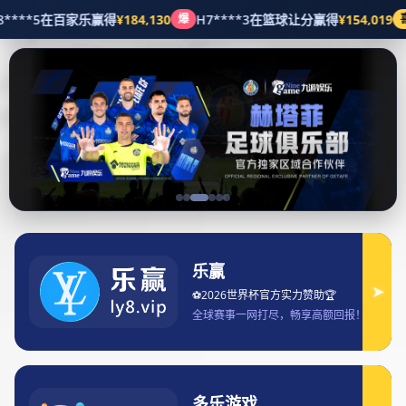
经典案例
Home
Onbet体育最新赛事资讯解析与实用投注策略全面指南
Onbet体育最新赛事资讯解析与实用
投注策略全面指南