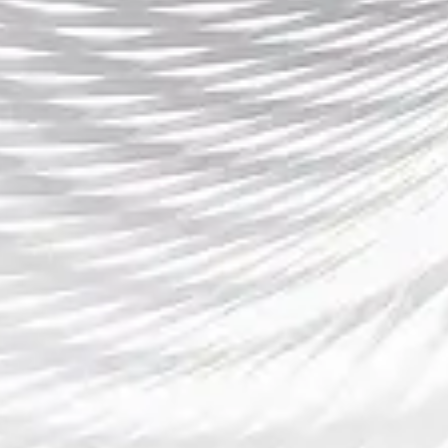
集合，更是一把解读豪门对决与联赛走势的钥
匙。通过对焦点赛事、整体走势、数据逻辑以及
未来看点的系统分析，我们能够更全面地理解每
一场比赛在联赛版图中的意义。
在不断更新的比分背后，隐藏着战术演进、心理
博弈与长期趋势的交织。只有将比分放入更大的
背景中审视，才能真正把握足球世界的脉动，也
让观赛体验从“看结果”升级为“读故事、看未来”。
发表评论
Name
*