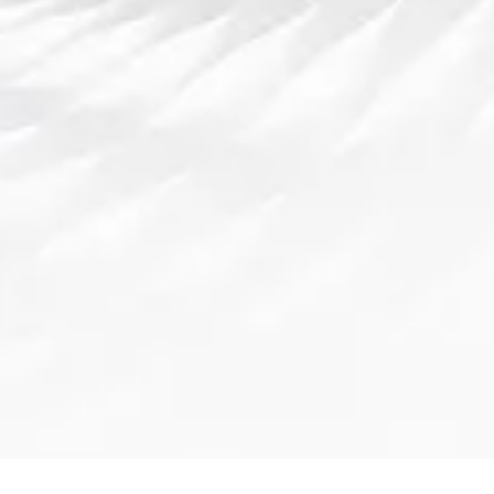
E-mail Address
*
Website
*
Comment
*