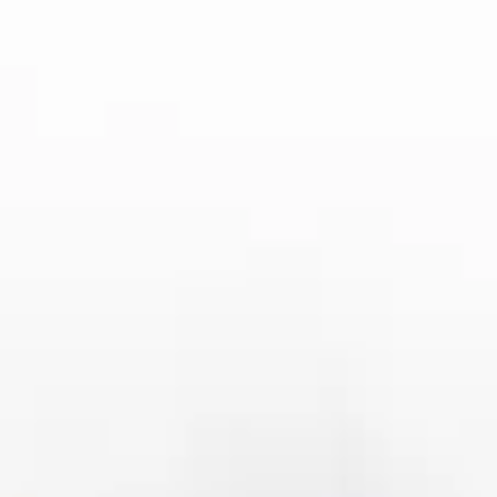
分析，最新足球比分速递为理解比赛提供了更多
维度。
有些比赛中，控球占优却比分落后的情况并不少
见。这往往说明球队在关键区域的处理不够果
断，或在防守转换中暴露短板。比分在此时成为
数据与现实冲突的直接体现。
相反，部分球队凭借高效反击取得理想比分，虽
然数据并不亮眼，却在结果上占据主动。这类逻
辑提醒我们，足球并非单一数据的游戏，而是多
因素综合作用的结果。
长期追踪比分与数据的关系，还能帮助判断球队
状态的可持续性。偶然的大胜或惨败，若与数据
趋势不符，往往预示着后续走势的回调。
4、未来看点前瞻