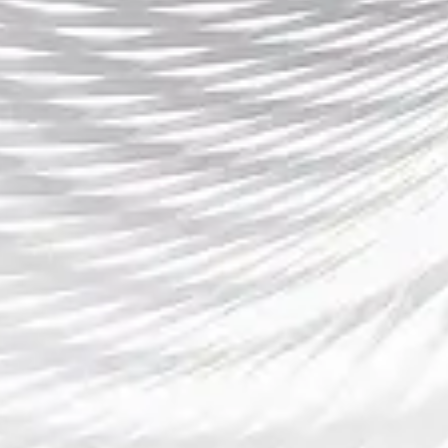
围绕世俱杯展开的体育营销，成功的关键在于精
确的用户定位、创新的内容创作、有效的社交媒
体和KOL合作以及智能化的营销手段。通过这些
策略的综合运用，品牌能够有效提升流量转化
率，并在赛事期间实现品牌曝光与收益的双重提
升。
在今后的体育营销实践中，品牌需要不断优化和
调整策略，以应对市场环境的变化和用户需求的
多样性。通过精细化运营，提升用户体验和互动
感，最终推动品牌的长远发展，获得可持续的市
场竞争力。