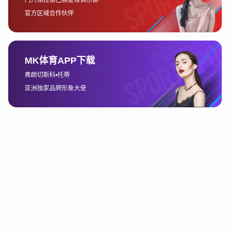
互动策略上，可以通过线上互动活动如抽奖、竞
猜、投票等，激发用户的参与兴趣。赛事相关的
互动可以吸引粉丝和观众积极参与，不仅为赛事
制造话题，还能有效积累品牌社群，拉近与用户
的距离。这些互动活动通常能够提高品牌曝光度
和用户对品牌的好感度。
3、社交媒体与KOL合作，扩大品牌影
响力
在当前社交媒体高度发展的环境中，社交平台和
意见领袖（KOL）成为了品牌进行体育营销的重
要阵地。通过精准的社交媒体营销与KOL合作，
可以迅速扩大品牌的曝光度和赛事的影响力，进
一步推动流量的转化。
社交媒体平台，如微博、抖音、Instagram等，拥
有大量的活跃用户，通过精确的广告投放和内容