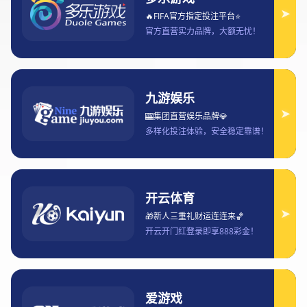
2025-08-19 10:33:46
347
本文将从多个角度对英超比赛在线观看平台的推
荐及其特点进行详细分析。英超作为全球最受关
注的足球联赛之一，每一场比赛都吸引着众多球
迷的目光。因此，选择一个合适的在线观看平
台，对于确保比赛观赏体验至关重要。文章将从
平台的可靠性、视频质量、界面友好性和附加功
能等方面，详细分析当前主流的英超比赛在线观
看平台及其特点，并根据这些分析，为读者提供
一些优质平台的推荐。通过这些分析，读者将能
更好地了解如何选择适合自己的观看平台，提高
英超比赛的观看体验。
1、平台可靠性分析
在选择英超比赛在线观看平台时，平台的可靠性
是最重要的因素之一。可靠性不仅包括平台是否