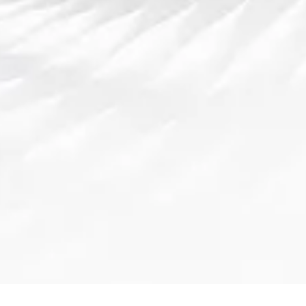
Website
*
Comment
*
发表评论