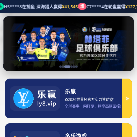
公司动态
Home
英超比赛在线观看平台推荐及其特点分析
英超比赛在线观看平台推荐及其特点
分析