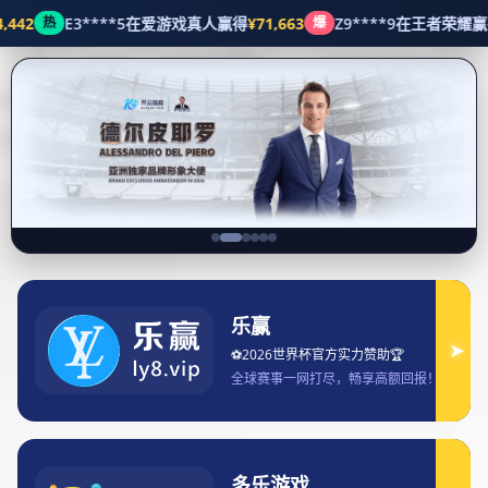
公司动态
Home
韦德体育全面解析与最新赛事动态深度盘点
韦德体育全面解析与最新赛事动态深
度盘点