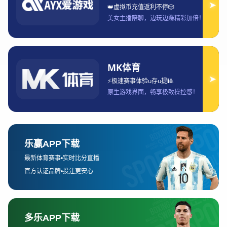
帮助读者更加全面地了解韦德体育在现代体育信
息服务领域的重要作用。同时结合当前全球体育
赛事的发展态势，对平台未来可能的发展方向进
行展望，为广大体育爱好者提供具有参考价值的
内容解读。
平台服务特色解析
韦德体育在体育信息服务领域拥有较为鲜明的平
台特色，其核心优势体现在内容覆盖广泛、更新
速度及时以及用户体验持续优化等多个方面。随
着互联网体育产业的快速发展，用户对于赛事信
息获取的需求不断提升，而韦德体育正是在这样
的背景下逐步完善自身服务体系。
从功能层面来看，平台不仅提供赛事新闻和赛前
资讯，还涵盖球队动态、球员信息、历史战绩以
及专业评论等丰富内容。用户能够在同一个平台