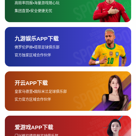
上获取较为完整的体育信息链条，从而减少多平
台查询带来的时间成本。
与此同时，韦德体育注重信息呈现方式的优化。
通过图文结合、数据图表展示以及赛事专题策划
等形式，使复杂的体育数据更加直观易懂。对于
普通体育爱好者而言，这种内容表达方式能够有
效提升阅读效率和理解深度。
在用户互动方面，平台也不断加强社区建设。通
过赛事讨论区、观点交流板块以及热门话题专
区，为用户提供参与互动的机会，使体育资讯阅
读从单向传播逐渐向多元交流转变，增强了用户
黏性与平台活跃度。
赛事资讯覆盖优势
赛事资讯是体育平台的核心竞争力之一，而韦德
体育在这一领域表现出较强的覆盖能力。无论是