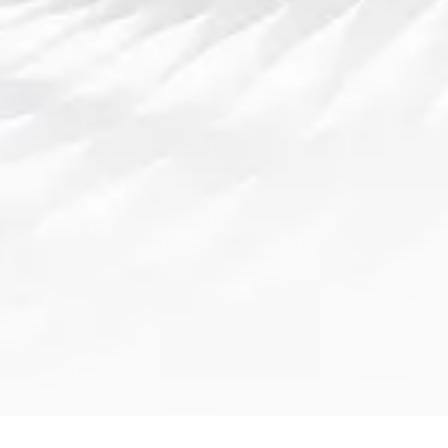
Name
*
E-mail Address
*
Website
*
Comment
*