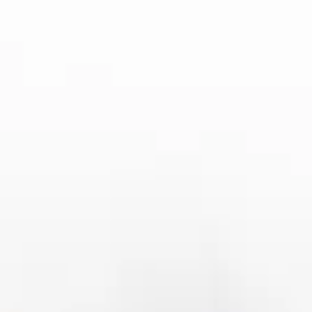
若能够在前两轮取得至少一胜一平的成绩，伊朗
队将掌握较为主动的出线权。在这种情况下，球
队可以通过控制比赛节奏来降低风险，减少不必
要的消耗。
然而，如果出现失利情况，小组末轮将进入高压
对决模式，出线形势将高度依赖其他场次结果。
这种复杂局面下，球队不仅需要战术执行力，还
需要心理抗压能力的全面支撑。
4、战术与看点