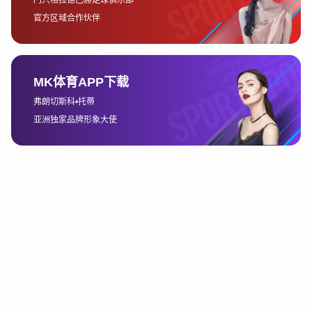
过控球与节奏变化进行破解，将成为比赛关键。
此外，小组中可能存在技术与力量兼备的混合型
球队，这类对手在攻防转换中更加均衡，对伊朗
队形成全面考验。尤其在定位球与高空球争夺方
面，伊朗队需要制定更具针对性的防守策略。
3、出线形势推
从整体出线形势来看，伊朗队在小组中的定位通
常介于竞争上游与中游之间，这意味着每一场比
赛都具有较强的不确定性。首战结果将直接影响
后续战术布置与心理优势的积累。