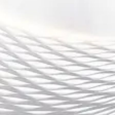
从战术角度来看，伊朗队在非洲杯体系下可能采
取更为稳健的防守反击策略，通过中后场密集防
守来抵消对手速度优势，并依靠快速推进寻找进
攻机会。
中场组织将成为关键环节，如何在高压逼抢下完
成有效出球，将直接决定进攻质量。同时，边路
防守与回追速度也将成为比赛中的重要看点，尤
其面对非洲球队的持续冲击。
此外，定位球攻防可能成为伊朗队的重要得分手
段。通过高点优势与战术设计，在僵持局面中寻
找突破口，将是其在小组赛中争取积分的重要方
式之一。
总结：
综合来看，在假设的entity["sports_event","非