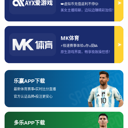
本文将围绕球彩体育的核心功能，深
入解析最新赛事动态、数据分析方
法、投注策略优化以及风险管理技
巧，为玩家提供全面且实用的参考。
文章首先概述球彩体育在赛事信息整
合、实时数据更新和用户互动方面的
优势，帮助读者理解其在现代体育博
彩中的价值。随后，从赛事动态分
析、数据解读技巧、策略制定与优
化、风险控制四个方面进行详细阐
述，每个方面都结合具体案例和实用
技巧，让玩家能够在复杂多变的赛事
环境中提高胜率。最后，文章将对全
文内容进行总结归纳，强调球彩体育
在提供精准信息、科学决策和理性投
注中的重要作用。通过本文的学习，
玩家不仅能够掌握赛事趋势，还能够