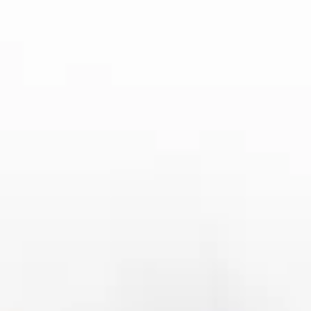
3、策略制定与优化
投注策略的科学制定是实现长期盈利的关键。球
彩体育提供的多样化策略指南，包括单场投注、
串关组合和赔率分析，帮助玩家选择最适合的投
注方式。
在制定策略时，玩家应结合赛事动态和数据分析
结果。例如，对于实力差距明显的比赛，可采用
保守型投注策略，选择稳定赔率进行下注，以降
低风险。
同时，球彩体育支持策略优化功能，根据玩家历
史投注记录和胜率数据，提供个性化调整建议。
这种智能优化不仅提升投注效率，也帮助玩家在
复杂赛事中保持理性决策。
4、风险管理与理性投注