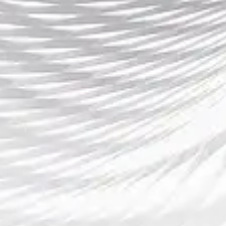
发表评论
Name
*
E-mail Address
*
Website
*