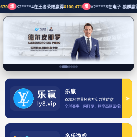
公司动态
Home
基于数据与战术的西甲联赛比赛预测深度分析方法与趋势解读