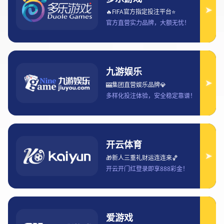
基于数据与战术的西甲联赛比赛预测
深度分析方法与趋势解读
2026-01-26 16:45:42
172
文章摘要：本文围绕“基于数据与战术的西甲联赛
比赛预测深度分析方法与趋势解读”这一核心主题
展开系统性论述。文章首先从现代足球数据化背
景出发，阐明西甲联赛在战术多样性、技术风格
与数据积累方面的独特价值；继而结合数据建
模、战术拆解、球队结构与趋势演变四个层面，
构建一套较为完整的比赛预测分析框架。通过对
关键数据指标、战术执行逻辑、球队博弈关系以
及联赛宏观趋势的深度解读，文章揭示了当前西
甲比赛预测从经验判断向数据与战术协同决策转
型的必然性。全文强调，科学的预测并非单一模
型或指标的结果，而是多维信息整合、动态修正
与长期趋势理解的综合体现，为足球分析者、研
究者及爱好者提供具有实践价值的方法论参考。